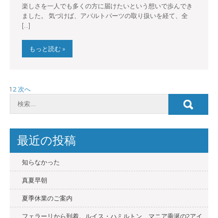
楽しさを一人でも多くの方に届けたいという想いで歩んでき
ました。 気づけば、アバルトパーツの取り扱いを経て、全
[…]
もっと読む »
投
1
2
次へ
稿
の
ペ
最近の投稿
ー
ジ
知らなかった
送
真夏早朝
り
夏季休業のご案内
フェラーリから到着。ルイス・ハミルトン、マニア垂涎の2アイ