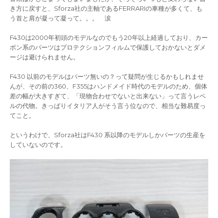
き方に戻すと、Sforza社の主軸であるFERRARIの車種が多くて、も
う首と肩が凝って凝って。。。 涙
F430は2000年初頭のモデルなのでもう20年以上経過しており、カー
ボン系のパーツはプロテクションフィルムで保護しておかないとダメ
ージは避けられません。
F430 以前のモデルはパーツ無いの？って疑問が生じるかもしれませ
んが、その前の360、F355はハンドメイド時代のモデルのため、個体
差の幅が大きすぎて、「現物合わせでないと出来ない」って言うレベ
ルの代物。きっぱりイタリア人がそう言う位なので、相当な難易度っ
てこと。
というわけで、Sforza社はF430 系以降のモデルしかパーツの生産を
していないのです。