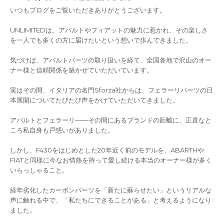
いつもブログをご覧いただきありがとうございます。
UNLIMITEDは、アバルトやフィアットの魅力に惹かれ、その楽しさ
を一人でも多くの方に届けたいという想いで歩んできました。
気づけば、アバルトパーツの取り扱いを経て、全国各地で沢山のオー
ナー様と信頼関係を築かせていただいています。
実はその間、イタリアの名門Sforza社からは、フェラーリパーツの日
本展開についてたびたび声をかけていただいてきました。
アバルトとフェラーリ――その間にあるブランドの距離に、正直なと
ころ私自身も戸惑いがありました。
しかし、F430をはじめとした20年近く前のモデルを、ABARTHや
FIATと同様に今なお情熱を持って愛し続ける本当のオーナー様が多く
いらっしゃること。
経年劣化したカーボンパーツを「新たに蘇らせたい」というリアルな
声に触れる中で、「私たちにできることがある」と考えるようになり
ました。