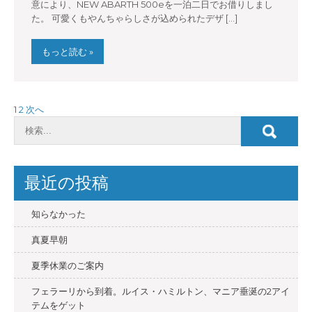
意により、NEW ABARTH 500eを一泊二日でお借りしまし
た。 可愛くもやんちゃらしさが込められたデザ […]
もっと読む »
投
1
2
次へ
稿
の
ペ
最近の投稿
ー
ジ
知らなかった
送
真夏早朝
り
夏季休業のご案内
フェラーリから到着。ルイス・ハミルトン、マニア垂涎の2アイ
テムをゲット