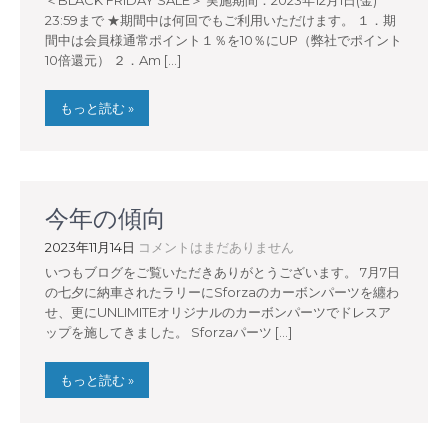
＜BLACK FRIDAY SALE＞ 実施期間：2023年12月1日(金)
23:59まで ★期間中は何回でもご利用いただけます。 １．期
間中は会員様通常ポイント１％を10％にUP（弊社でポイント
10倍還元） ２．Am […]
もっと読む »
今年の傾向
2023年11月14日
コメントはまだありません
いつもブログをご覧いただきありがとうございます。 7月7日
の七夕に納車されたラリーにSforzaのカーボンパーツを纏わ
せ、更にUNLIMITEオリジナルのカーボンパーツでドレスア
ップを施してきました。 Sforzaパーツ […]
もっと読む »