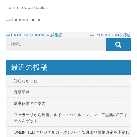
#unlimitedpartssales
#alfaromeojunior
投
ALFA ROMEO JUNIOR 試乗記
FIAT 500e ICONを拝借
稿
ナ
ビ
最近の投稿
ゲ
ー
知らなかった
シ
真夏早朝
ョ
夏季休業のご案内
ン
フェラーリから到着。ルイス・ハミルトン、マニア垂涎の2アイ
テムをゲット
UNLIMITEDオリジナルカーボンパーツ9月より価格改定を予定し