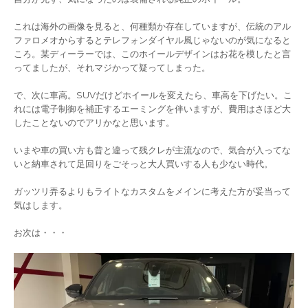
これは海外の画像を見ると、何種類か存在していますが、伝統のアル
ファロメオからするとテレフォンダイヤル風じゃないのが気になると
ころ。某ディーラーでは、このホイールデザインはお花を模したと言
ってましたが、それマジかって疑ってしまった。
で、次に車高。SUVだけどホイールを変えたら、車高を下げたい。こ
れには電子制御を補正するエーミングを伴いますが、費用はさほど大
したことないのでアリかなと思います。
いまや車の買い方も昔と違って残クレが主流なので、気合が入ってな
いと納車されて足回りをごそっと大人買いする人も少ない時代。
ガッツリ弄るよりもライトなカスタムをメインに考えた方が妥当って
気はします。
お次は・・・