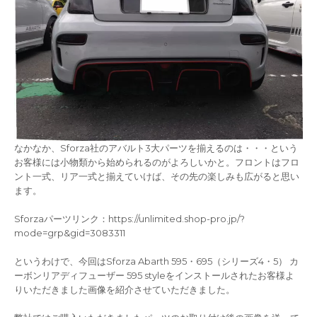
なかなか、Sforza社のアバルト3大パーツを揃えるのは・・・という
お客様には小物類から始められるのがよろしいかと。フロントはフロ
ント一式、リア一式と揃えていけば、その先の楽しみも広がると思い
ます。
Sforzaパーツリンク：https://unlimited.shop-pro.jp/?
mode=grp&gid=3083311
というわけで、今回はSforza Abarth 595・695（シリーズ4・5） カ
ーボンリアディフューザー 595 styleをインストールされたお客様よ
りいただきました画像を紹介させていただきました。