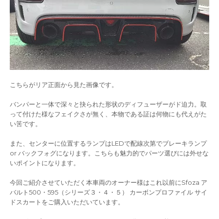
こちらがリア正面から見た画像です。
バンパーと一体で深々と抉られた形状のディフューザーがド迫力。取
って付けた様なフェイクさが無く、本物である証は何物にも代えがた
い筈です。
また、センターに位置するランプはLEDで配線次第でブレーキランプ
or バックフォグになります。こちらも魅力的でパーツ選びには外せな
いポイントになります。
今回ご紹介させていただく本車両のオーナー様はこれ以前にSfoza ア
バルト500・595（シリーズ３・４・５） カーボンプロファイル サイ
ドスカートをご購入いただいています。