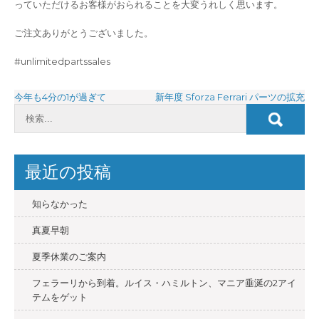
っていただけるお客様がおられることを大変うれしく思います。
ご注文ありがとうございました。
#unlimitedpartssales
投
今年も4分の1が過ぎて
新年度 Sforza Ferrari パーツの拡充
稿
ナ
ビ
最近の投稿
ゲ
ー
知らなかった
シ
真夏早朝
ョ
夏季休業のご案内
ン
フェラーリから到着。ルイス・ハミルトン、マニア垂涎の2アイ
テムをゲット