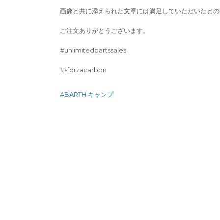
画像と共に添えられた文章には満足していただいたとの
ご注文ありがとうございます。
#unlimitedpartssales
#sforzacarbon
投
ABARTH キャンプ
稿
ナ
ビ
ゲ
ー
シ
ョ
ン