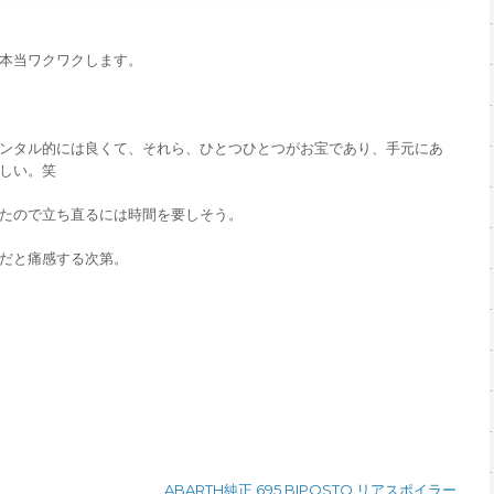
本当ワクワクします。
ンタル的には良くて、それら、ひとつひとつがお宝であり、手元にあ
しい。笑
たので立ち直るには時間を要しそう。
だと痛感する次第。
ABARTH純正 695 BIPOSTO リアスポイラー