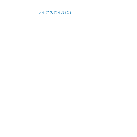
投
ライフスタイルにも
稿
ナ
ビ
ゲ
ー
シ
ョ
ン